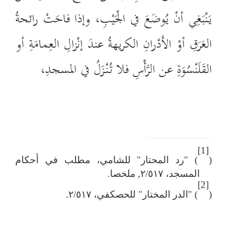
يَنْبَغِي أنْ يُوضَعَ في الْجَيْبِ، وإذا فاحَتْ رائحةُ
العَرَقِ أوْ الأَدْرانِ الكريهةُ عندَ إنْزالِ العِمامَةِ أو
القَلَنْسُوَةِ عن الرَّأْسِ فلا تُنْزَلُ في المسجدِ،
[1]
(
) "رد المحتار" للشامي، مطلب في أحكام
المسجد، ٢/٥١٧, ملخصا.
[2]
(
) "الدر المختار" للحصكفي، ٢/٥١٧.