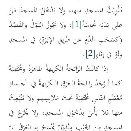
تَلْوِيْثُ المسجدِ منها، ولا يَدْخُلُ المسجدَ مَنْ
على بَدَنِه نَجاسَةٌ
[1]
، ولا يَجُوزُ البَوْلُ والفَصْدُ
(كسَحْبِ الدَّمِ عن طريقِ الإبْرَةِ) في المسجدِ
ولَوْ في إنَاءٍ
[2]
.
إذا كانَتْ الرّائحةُ الكريهةُ طاهِرَةً ومُخْتَفِيَةً
كما تُوْجَدُ رائحةُ العَرَقِ الكريهةُ في أجسادِ
مُعْظَمِ النّاسِ مُخْتَفِيَةً تحتَ مَلابِسِهم ولا تَنْبَعِثُ
منها فلا بَأْسَ بدُخُوْلِ المسجدِ، ولا يُخْرَجُ في
المسجدِ مِن الجَيْبِ مِنْدِيْلٌ يُمْسَحُ به العَرَقُ بَلْ