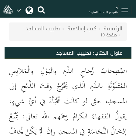
هـ
بتقويم المدينة المنورة
الرئيسية
كتب إسلامية
تطييب المساجد
صفحة 19
عنوان الكتاب:
تطييب المساجد
اصْطِحابُ زُجاجِ الدَّمِ والبَوْلِ والْمَلابِسِ
الْمُتَلَوِّثَةِ بالدَّمِ الّذي يَخْرُجُ وقتَ الذَّبْحِ إلى
المسجدِ، حتّى لو كانَتْ مُخْبَأَةً في أيِّ شيءٍ
،
يقولُ الفقهاءُ الكرامُ رَحِمَهم الله تعالى: يُمْنَعُ
إدْخَالُ النَّجَاسَةِ في المسجدِ وإنْ لَمْ يَكُنْ يُخافُ