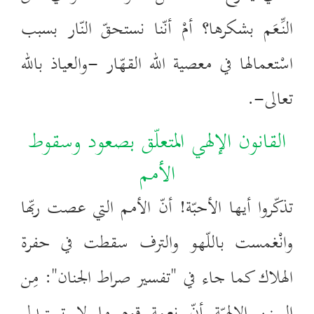
النِّعَم بشكرها؟ أمْ أنّنا نستحقّ النّار بسبب
اسْتعمالها في معصية الله القهّار -والعياذ بالله
تعالى-.
القانون الإلهي المتعلّق بصعود وسقوط
الأمم
تذكّروا أيها الأحبّة! أنّ الأمم التي عصت ربّها
وانْغمست باللّهو والترف سقطت في حفرة
الهلاك كما جاء في "تفسير صراط الجنان": مِن
السنن الإلهيّة أنّ نعمة قوم ما لا تستبدل