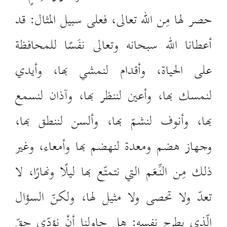
حصر لها مِن الله تعالى، فعلى سبيل المثال: قد
أعطانا الله سبحانه وتعالى نفَسًا للمحافظة
على الحياة، وأقدام لنمشي بها، وأيدي
لنمسك بها، وأعين لننظر بها، وآذان لنسمع
بها، وأنوف لنشمّ بها، وألسن لننطق بها،
وجهاز هضم ومعدة لنهضم بها وأمعاء، وغير
ذلك مِن النِّعَم التي نتمتّع بها ليلًا ونهارًا، لا
تعدّ ولا تحصى ولا مثيل لها، ولكنّ السؤال
الّذي يطرح نفسه: هل حاولنا أنْ نؤدّي حقّ