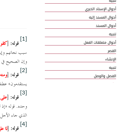
تنبيه
أحوال الإسناد الخبري
أحوال المسند إليه
أحوال المسند
تنبيه
[1]
قوله:
[
كقول
أحوال متعلقات الفعل
القصر
سبب نجاتهم وإيم
الإنشاء
وإن الصحيح في نف
تنبيه
[2]
قوله:
[
ومنه 
الفصل والوصل
يستقدمون¼ عطف 
تذنيب
[3]
الإيجاز والإطناب والمساواة
قوله:
[
على ا
وحده. قوله ½إذ ل
الذي جاء الأجل ف
[4]
قوله:
[
لا عل