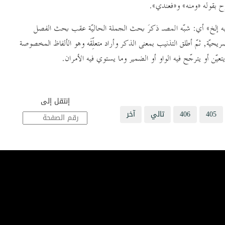
رح بقوله ½ومنه¼ و½فعندي¼
.
ه إلخ¼
أي: شبّه المصـ ذكرَ بحث الجملة الحاليّة عقب بحث الفصل
صريحيّة, ثمّ أطلق التذنيب بمعنى الذكر
وأراد متعلِّقَه وهو الألفاظ المخصوصة
عيّن أو يترجّح فيه الواو أو الضمير وما يستوي فيه الأمران
.
إنتقل إلى
405
406
تالي
آخر