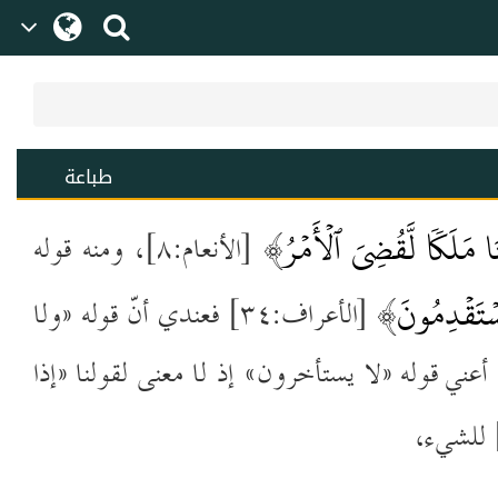
طباعة
ۡنَا مَلَك
ا لَّقُضِيَ ٱلۡأَمۡرُ
﴾
[الأنعام:٨]،
ومنه قوله
ۡتَقۡدِمُونَ
﴾ [الأعراف:٣٤] فعندي أنّ قوله
½ولا
عني قوله ½لا يستأخرون¼ إذ
لا معنى لقولنا ½إذا
للشيء،