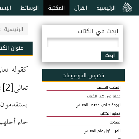
الرئيسية
القرآن
المكتبة
الوسائط
الإست
الرئيسية
ابحث في الكتاب
عنوان الكت
ابحث
كقوله تعال
فهرس الموضوعات
تعالى
﴿
[2]
المدينة العلمية
عملنا في هذا الكتاب
يستقدمون¼
ترجمة صاحب مختصر المعاني
خطبة الكتاب
جاء أجلهم 
مقدمة
الفن الأول علم المعاني