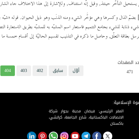
يستحيل التأخّر حينئذ, وقيل إنّه استئناف, وللإشارة إلى هذا الاختلاف جاء الشا
 بضمّ الذال
وكسرها وهي مؤخَّر الشيء ومنه الذنَب وهو ذيل الحيوان. قوله ½شبّه ب
شيء ذنابة للشيء
بجامع التتميم فاستعار اسم المشبّه به للمشبّه بطريق الاستعارة الت
رسل بعلاقة التعلّق, وحاصل ما ذكره في التذنيب
تقسيم الحاليّة إلى أقسام خمسة ما يت
د الصفحات
أوّل
سابق
402
403
404
471
وة الإسلامية:
المقر الرئيسي: فيضان مدينة بجوار شركة
الاتصالات الباكستانية، شارع الجامعة، كراتشي،
باكستان