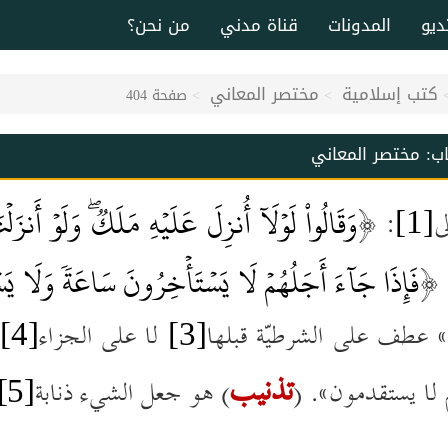
ديو
المدونات
قناة مدني
من نحن؟
كتب إسلامية
مختصر المعاني
صفحة 404
اب:
مختصر المعاني
وَقَالُواْ لَوۡلَآ أُنزِلَ عَلَيۡهِ مَلَكٞۖ وَلَوۡ أَنزَل
ى
: ﴿
[1]
فَإِذَا جَآءَ أَجَلُهُمۡ لَا يَسۡتَأۡخِرُونَ سَاعَة
وَلَا يَس
: 
 عطف على الشرطيّة قبلها
لا على
الجزاء
أ
[4]
[3]
تذنيب
لا يستقدمون¼. (
) هو جعل الشيء ذنابة
[5]