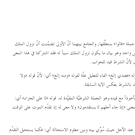
لة ½قالوا¼ بمتعلِّقها, والجامع بينهما أنّ الأولى تضمّنت أنّ نزول الملك
واحد وهو بيان ما يكون نزول الملك سبباً له فقد اشتركتا في هذا المعنى
زال لأنّ الشرط قيد للجواب
.
له ½فعندي إلخ¼ الفاء للتعليل علّة لقوله ½ومنه إلخ¼ أي: لأنّ قوله ½ولا
بالشرط بعكس الآية السابقة
.
أخوذاً
مع قيده وهو الجملة الشرطيّة المقيِّدة له. قوله ½لا على الجزاء¼ أي:
معنى ½إذا جاء أجلهم لا يستقدمون¼
ولا معنى له إذ تقدّم الموت على الوقت
 عند
الأجل حيث سُوِّي بينه وبين معلوم الاستحالة أي: فكما يستحيل التقدّم