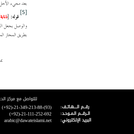
بعد مجيء الأجل 
[5]
قوله:
[
ذنابة
]
والوصل بجعل ال
بطريق المجاز الم
عد
للتواصل مع مركز الدع
(+92)-21-349-213-88-(93)
رقـــم الـــــهـاتــف:
(+92)-21-111-252-692
الــرقـــم الـمــوحـد:
arabic@dawateislami.net
البريد الإلكتروني: