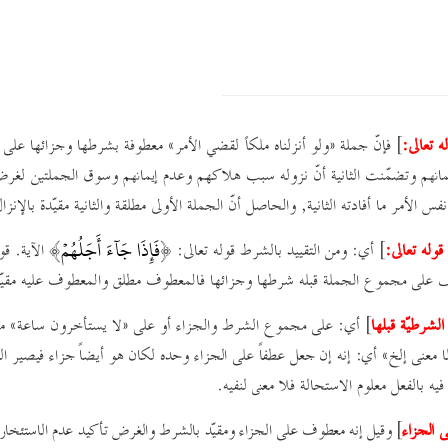
ه تعالى:
] فإنّ جملة ½ولو أنزلناه ملكاً لقضي الأمر¼ معطوفة بشرطها وجزائها على جم
انهم وتضمّنت الثانية أنّ نزوله سبب هلاكهم وعدم إيمانهم وسوق الجملتين لغرض 
س الأمر ما أفادته الثانية, والحاصل أنّ الجملة الأولى مطلقة والثانية مقيّدة بالإن
فَإِذَا جَآءَ أَجَلُهُمۡ
قوله تعالى:
] أي: ومن التقييد بالشرط قوله تعالى: ﴿
﴾ الآية. قو
على مجموع الجملة قبله شرطها وجزائها فالمعطوف مطلق والمعطوف عليه مقيّد 
لشرطيّة قبلها
] أي: على مجموع الشرط والجزاء أو على ½لا يستأخرون ساعة¼ م
ا معنى إلخ¼ أي:
إنه إن جعل عطفاً على الجزاء وحده لكان هو أيضاً جزاء فيصير ال
يه بالفعل معلوم الاستحالة فلا معنى لنفيه
.
ى الجزاء
] وقيل إنه معطوف على الجزاء ومقيّد بالشرط والغرض تأكيد عدم الاستئخار